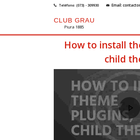
Email: contact
Teléfono: (073) - 309930
C
CLUB GRAU
L
Piura 1885
U
How to install t
B
G
child t
R
A
U
P
i
u
r
a
1
8
8
5