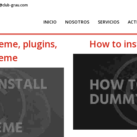
o@club-grau.com
INICIO
NOSOTROS
SERVICIOS
ACT
heme, plugins,
How to ins
heme