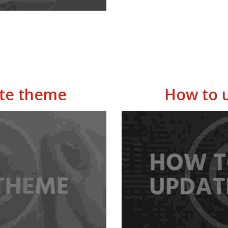
te theme
How to u